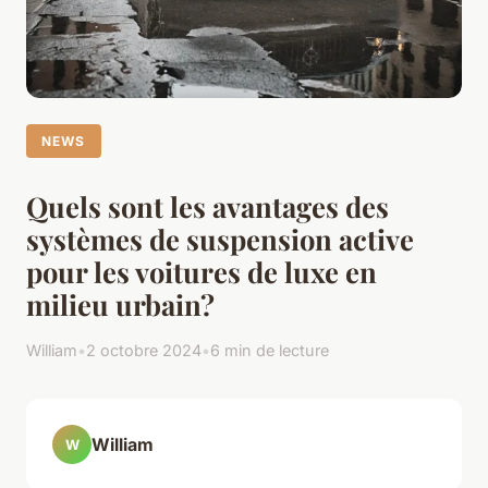
NEWS
Quels sont les avantages des
systèmes de suspension active
pour les voitures de luxe en
milieu urbain?
William
•
2 octobre 2024
•
6 min de lecture
William
W