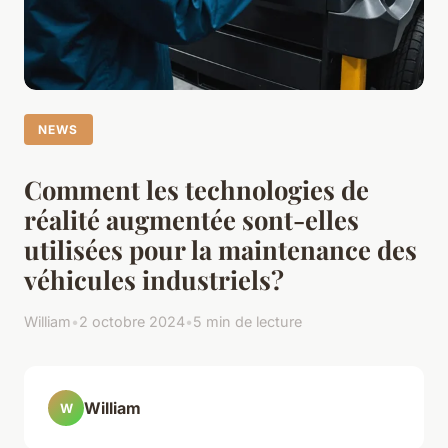
NEWS
Comment les technologies de
réalité augmentée sont-elles
utilisées pour la maintenance des
véhicules industriels?
William
•
2 octobre 2024
•
5 min de lecture
William
W