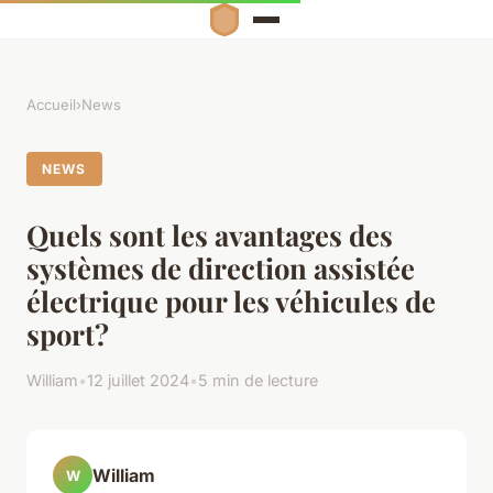
Accueil
›
News
NEWS
Quels sont les avantages des
systèmes de direction assistée
électrique pour les véhicules de
sport?
William
•
12 juillet 2024
•
5 min de lecture
William
W