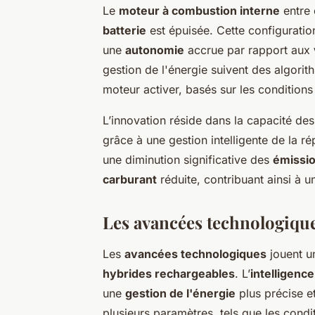
Le
moteur à combustion interne
entre 
batterie
est épuisée. Cette configuration
une
autonomie
accrue par rapport aux
gestion de l'énergie suivent des algori
moteur activer, basés sur les conditions
L’innovation réside dans la capacité de
grâce à une gestion intelligente de la rép
une diminution significative des
émissi
carburant
réduite, contribuant ainsi à 
Les avancées technologiques
Les
avancées technologiques
jouent un
hybrides rechargeables
. L’
intelligence 
une
gestion de l'énergie
plus précise e
plusieurs paramètres, tels que les condi