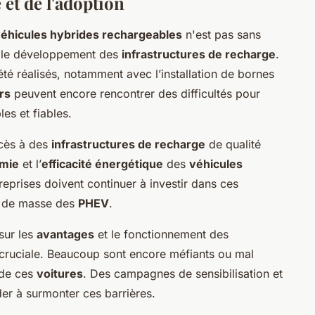
 et de l'adoption
éhicules hybrides rechargeables
n'est pas sans
st le développement des
infrastructures de recharge
.
été réalisés, notamment avec l’installation de bornes
rs
peuvent encore rencontrer des difficultés pour
es et fiables.
ccès à des
infrastructures de recharge
de qualité
mie
et l’
efficacité énergétique
des
véhicules
reprises doivent continuer à investir dans ces
on de masse des
PHEV
.
sur les
avantages
et le fonctionnement des
cruciale. Beaucoup sont encore méfiants ou mal
é de ces
voitures
. Des campagnes de sensibilisation et
ider à surmonter ces barrières.