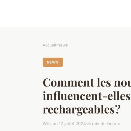
Accueil
›
News
NEWS
Comment les nouv
influencent-elle
rechargeables?
William
•
12 juillet 2024
•
5 min de lecture