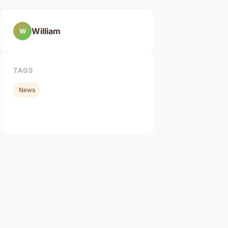
William
W
TAGS
News