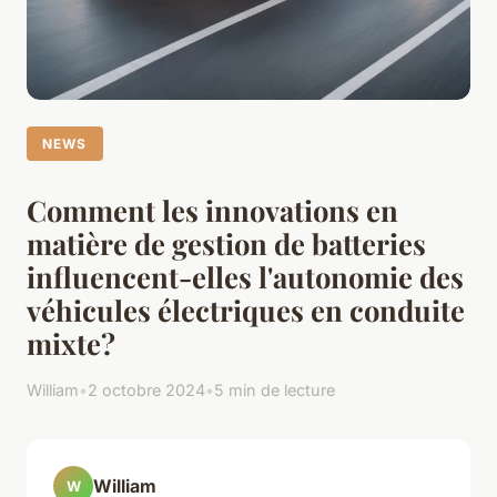
NEWS
Comment les innovations en
matière de gestion de batteries
influencent-elles l'autonomie des
véhicules électriques en conduite
mixte?
William
•
2 octobre 2024
•
5 min de lecture
William
W