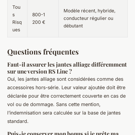
Tou
Modèle récent, hybride,
s
800-1
conducteur régulier ou
Risq
200 €
débutant
ues
Questions fréquentes
Faut-il assurer les jantes alliage différemment
sur une version RS Line ?
Oui, les jantes alliage sont considérées comme des
accessoires hors-série. Leur valeur ajoutée doit être
déclarée pour être correctement couverte en cas de
vol ou de dommage. Sans cette mention,
l’indemnisation sera calculée sur la base de jantes
standard.
Puis-je conserver mon bonus si je prête ma