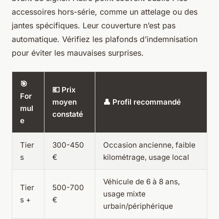
accessoires hors-série, comme un attelage ou des
jantes spécifiques. Leur couverture n’est pas
automatique. Vérifiez les plafonds d’indemnisation
pour éviter les mauvaises surprises.
🎯
💶 Prix
For
moyen
👤 Profil recommandé
mul
constaté
e
Tier
300-450
Occasion ancienne, faible
s
€
kilométrage, usage local
Véhicule de 6 à 8 ans,
Tier
500-700
usage mixte
s +
€
urbain/périphérique