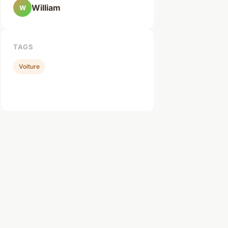
William
W
TAGS
Voiture