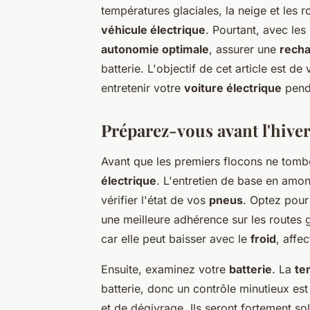
températures glaciales, la neige et les r
véhicule électrique
. Pourtant, avec le
autonomie optimale
, assurer une
recha
batterie. L'objectif de cet article est d
entretenir votre
voiture électrique
penda
Préparez-vous avant l'hive
Avant que les premiers flocons ne tomben
électrique
. L'entretien de base en amo
vérifier l'état de vos
pneus
. Optez pour
une meilleure adhérence sur les routes 
car elle peut baisser avec le
froid
, affe
Ensuite, examinez votre
batterie
. La
te
batterie, donc un contrôle minutieux est
et de dégivrage. Ils seront fortement sol