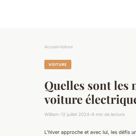
Accueil
›
Voiture
VOITURE
Quelles sont les 
voiture électriqu
William
•
12 juillet 2024
•
6 min de lecture
L'hiver approche et avec lui, les défis 