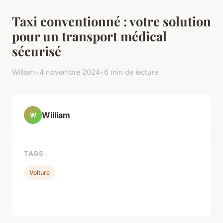
Taxi conventionné : votre solution
pour un transport médical
sécurisé
William
•
4 novembre 2024
•
6 min de lecture
William
W
TAGS
Voiture