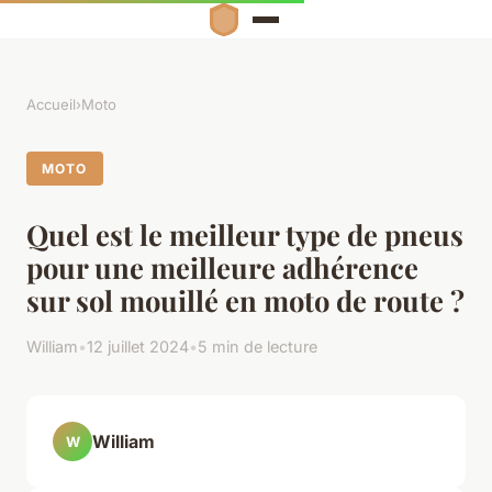
Accueil
›
Moto
MOTO
Quel est le meilleur type de pneus
pour une meilleure adhérence
sur sol mouillé en moto de route ?
William
•
12 juillet 2024
•
5 min de lecture
William
W