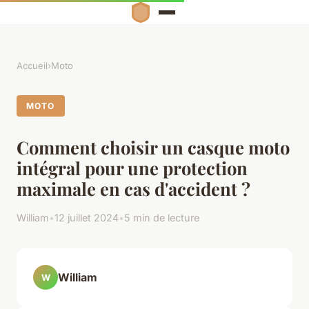
Accueil
›
Moto
MOTO
Comment choisir un casque moto
intégral pour une protection
maximale en cas d'accident ?
William
•
12 juillet 2024
•
5 min de lecture
William
W